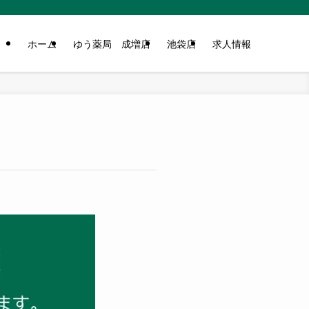
ホーム
ゆう薬局 成増店
池袋店
求人情報